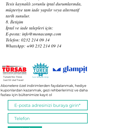
Tesis kaynaklı zorunlu iptal durumlarında,
müşteriye tam iade yapılır veya alternatif
tarih sunulur.
8. İletişim
İptal ve iade talepleri için:
E-posta:
info@monacamp.com
Telefon:
0232 214 09 14
WhatsApp: +90 232 214 09 14
Türsab No: 11444
Just 55 Usd Travel
Abonelere özel indirimlerden faydalanmak, hediye
kuponlardan kazanmak, gezi rehberlerimiz ve daha
fazlası için bültenimize kayıt ol