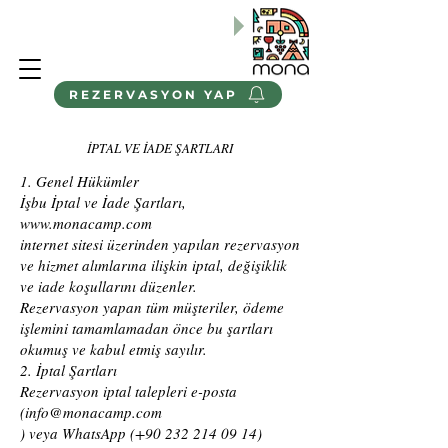
BABA-ÇOCUK ve BAHAR AİLE
Kamp Programlarımızı
Keşfedin
"
REZERVASYON YAP
İPTAL VE İADE ŞARTLARI
1. Genel Hükümler
İşbu İptal ve İade Şartları,
www.monacamp.com
internet sitesi üzerinden yapılan rezervasyon
ve hizmet alımlarına ilişkin iptal, değişiklik
ve iade koşullarını düzenler.
Rezervasyon yapan tüm müşteriler, ödeme
işlemini tamamlamadan önce bu şartları
okumuş ve kabul etmiş sayılır.
2. İptal Şartları
Rezervasyon iptal talepleri e-posta
(info@monacamp.com
) veya WhatsApp (+90 232 214 09 14)