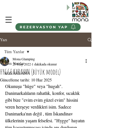
BABA-ÇOCUK ve BAHAR AİLE
Kamp Programlarımızı
Keşfedin
"
REZERVASYON YAP
Yazı
Tüm Yazılar
Mona Glamping
Tüm Yazılar
25 May 2022
1 dakikada okunur
HYGGE KARAVAN (büyük model)
KONAKLAMA
Güncelleme tarihi:
10 Haz 2025
Okunuşu "hüge" veya "hugah". 
Danimarkalıların rahatlık, konfor, sıcaklık 
gibi bize "evim evim güzel evim" hissini 
veren herşeye verdikleri isim. Sadece 
Danimarka'nın değil , tüm İskandinav 
ülkelerinin yaşam felsefesi. "Hygge" hayatın 
tüm koşuşturmacası içinde anı durdurup, 