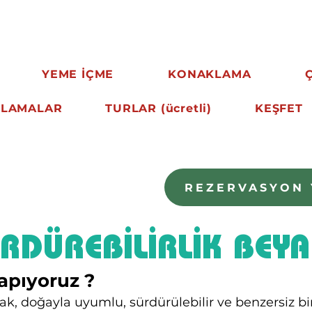
 ve BAHAR AİLE Kamp Programlarım
YEME İÇME
KONAKLAMA
TLAMALAR
TURLAR (ücretli)
KEŞFET
REZERVASYON 
RDÜREBİLİRLİK BEYA
apıyoruz ?
k, doğayla uyumlu, sürdürülebilir ve benzersiz 