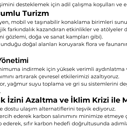
şimini desteklemek için adil çalışma koşulları ve e
Uyumlu Turizm
n, mobil ve taşınabilir konaklama birimleri sunu
jik farkındalık kazandıran etkinlikler ve atölyeler
mi gözlemi, doğa ve sanat kampları gibi).
nduğu doğal alanları koruyarak flora ve faunanın 
 Yönetimi
nimuma indirmek için yüksek verimli aydınlatma v
ımını artırarak çevresel etkilerimizi azaltıyoruz.
ıyor, yağmur suyu toplama ve gri su sistemlerini d
.
k İzini Azaltma ve İklim Krizi ile
 dostu ulaşım alternatiflerini teşvik ediyoruz.
tercih ederek karbon salınımını minimize etmeye ç
p ederek, sıfır karbon hedefi doğrultusunda adımla