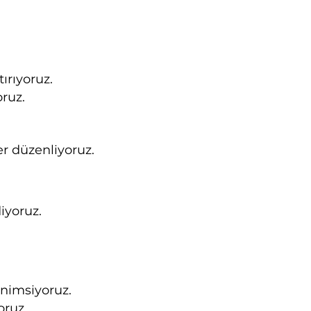
ırıyoruz.
oruz.
er düzenliyoruz.
iyoruz.
enimsiyoruz.
oruz.