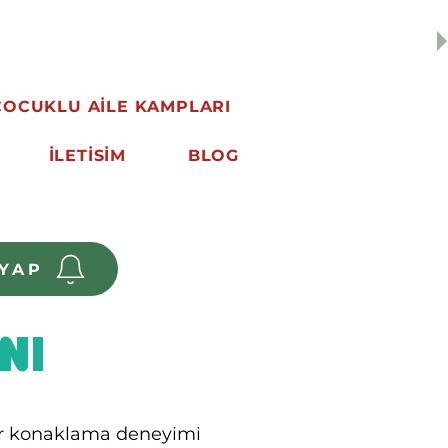
ızı
Keşfedin
"
ÇOCUKLU AİLE KAMPLARI
İLETİSİM
BLOG
YAP
NI
bir konaklama deneyimi