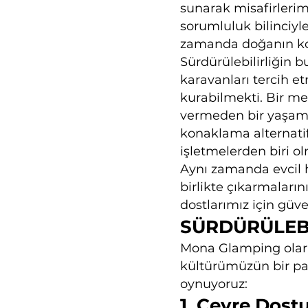
sunarak misafirlerimi
sorumluluk bilinciyl
zamanda doğanın kor
Sürdürülebilirliğin 
karavanları tercih 
kurabilmekti. Bir me
vermeden bir yaşam 
konaklama alternati
işletmelerden biri o
Aynı zamanda evcil h
birlikte çıkarmaları
dostlarımız için güv
SÜRDÜRÜLEB
Mona Glamping olarak
kültürümüzün bir par
oynuyoruz:
​1. Çevre Dos