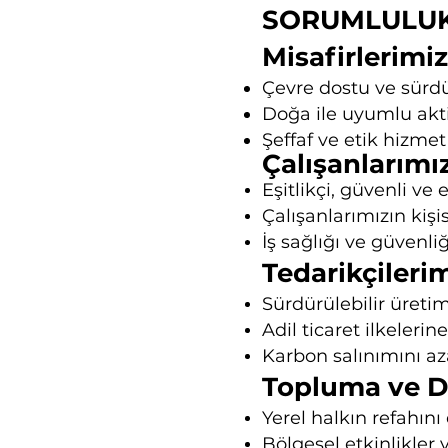
SORUMLULUK
Misafirlerimiz
Çevre dostu ve sürdür
Doğa ile uyumlu aktiv
Şeffaf ve etik hizmet
Çalışanlarımı
Eşitlikçi, güvenli ve
Çalışanlarımızın kişi
İş sağlığı ve güvenli
Tedarikçileri
Sürdürülebilir üretim
Adil ticaret ilkelerin
Karbon salınımını aza
Topluma ve D
Yerel halkın refahını
Bölgesel etkinlikler 