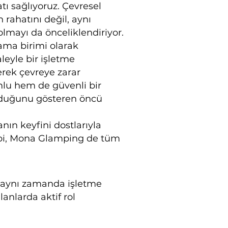
tı sağlıyoruz. Çevresel
 rahatını değil, aynı
mayı da önceliklendiriyor.
ama birimi olarak
eyle bir işletme
erek çevreye zarar
lu hem de güvenli bir
olduğunu gösteren öncü
nın keyfini dostlarıyla
 gibi, Mona Glamping de tüm
, aynı zamanda işletme
anlarda aktif rol