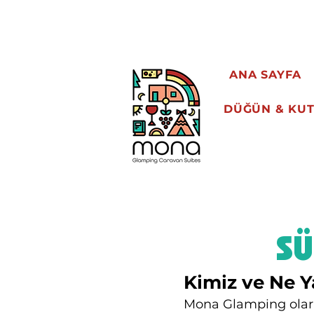
BABA-ÇOCUK
ANA SAYFA
DÜĞÜN & KU
SÜ
Kimiz ve Ne Y
Mona Glamping olara