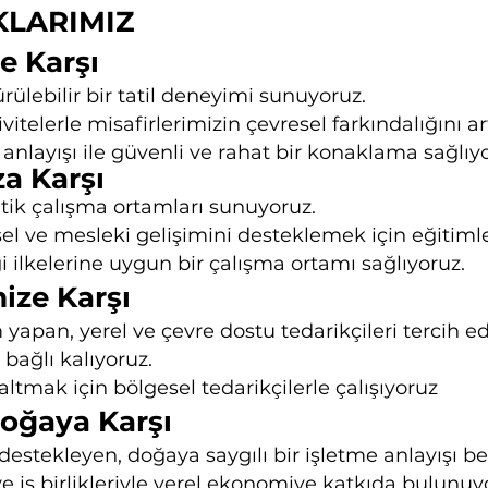
LARIMIZ
e Karşı
ülebilir bir tatil deneyimi sunuyoruz.
itelerle misafirlerimizin çevresel farkındalığını art
 anlayışı ile güvenli ve rahat bir konaklama sağlıy
za Karşı
 etik çalışma ortamları sunuyoruz.
sel ve mesleki gelişimini desteklemek için eğitiml
ği ilkelerine uygun bir çalışma ortamı sağlıyoruz.
mize Karşı
 yapan, yerel ve çevre dostu tedarikçileri tercih ed
e bağlı kalıyoruz.
ltmak için bölgesel tedarikçilerle çalışıyoruz
oğaya Karşı
 destekleyen, doğaya saygılı bir işletme anlayışı b
ve iş birlikleriyle yerel ekonomiye katkıda bulunuy