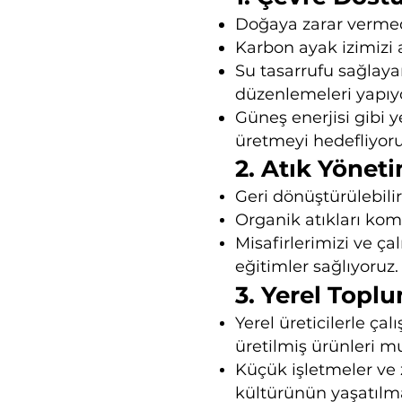
Doğaya zarar vermed
Karbon ayak izimizi 
Su tasarrufu sağlaya
düzenlemeleri yapıy
Güneş enerjisi gibi 
üretmeyi hedefliyoru
2. Atık Yöneti
Geri dönüştürülebilir
Organik atıkları kom
Misafirlerimizi ve ç
eğitimler sağlıyoruz.
3. Yerel Topl
Yerel üreticilerle ça
üretilmiş ürünleri m
Küçük işletmeler ve 
kültürünün yaşatılma