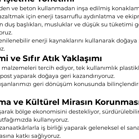
en ve beton kullanmadan inşa edilmiş konaklama
azaltmak için enerji tasarruflu aydınlatma ve ekip
n duş başlıkları, musluklar ve düşük su tüketimi g
oruz.
yenilenebilir enerji kaynaklarını kullanarak doğay
z.
mi ve Sıfır Atık Yaklaşımı
 malzemeleri tercih ediyor, tek kullanımlık plastikl
post yaparak doğaya geri kazandırıyoruz.
alışanlarımızı geri dönüşüm konusunda bilinçlend
uma ve Kültürel Mirasın Korunma
lışarak bölge ekonomisini destekliyor, sürdürülebil
utfağımızda kullanıyoruz.
zanaatkârlarla iş birliği yaparak geleneksel el san
sına katkı sağlıyoruz.