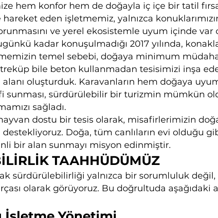
ze hem konfor hem de doğayla iç içe bir tatil fırsa
e hareket eden işletmemiz, yalnızca konuklarımızın
unmasını ve yerel ekosistemle uyum içinde var ol
bugünkü kadar konuşulmadığı 2017 yılında, konakl
etmemizin temel sebebi, doğaya minimum müdahal
treküp bile beton kullanmadan tesisimizi inşa ed
alanı oluşturduk. Karavanların hem doğaya uyum
fi sunması, sürdürülebilir bir turizmin mümkün 
lmamızı sağladı.
ayvan dostu bir tesis olarak, misafirlerimizin doğa
nı destekliyoruz. Doğa, tüm canlıların evi olduğu
enli bir alan sunmayı misyon edinmiştir.
İLİRLİK TAAHHÜDÜMÜZ
 sürdürülebilirliği yalnızca bir sorumluluk değil
çası olarak görüyoruz. Bu doğrultuda aşağıdaki al
tu İşletme Yönetimi