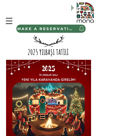
BABA-ÇOCUK ve BAHAR AİLE
Kamp Programlarımızı
Keşfedin
"
MAKE A RESERVATION
2025 YILBAŞI TATİLİ